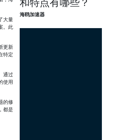
和特点有哪些？
海鸥加速器
了大量
案。此
断更新
在特定
。通过
的使用
题的修
，都是