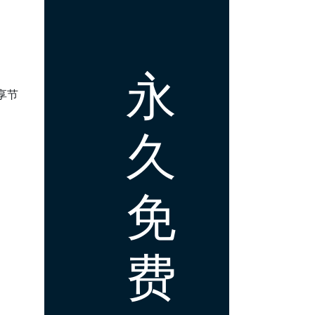
永
享节
久
免
费